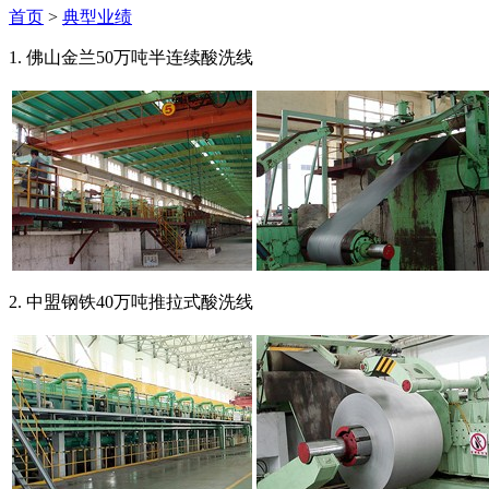
首页
>
典型业绩
1. 佛山金兰50万吨半连续酸洗线
2. 中盟钢铁40万吨推拉式酸洗线