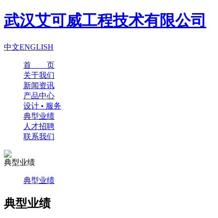
武汉艾可威工程技术有限公司
中文
ENGLISH
首 页
关于我们
新闻资讯
产品中心
设计 • 服务
典型业绩
人才招聘
联系我们
典型业绩
典型业绩
典型业绩