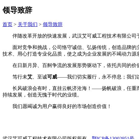
领导致辞
首页
>
关于我们
>
领导致辞
伴随改革开放的快速发展，武汉艾可威工程技术有限公司于2
面对竞争和挑战，公司恪守诚信、弘扬传统，创造品牌的立
技术、用心打造专业化品质，使之成为企业发展的不竭动力源
在日新月异、百舸争流的发展形势驱动下，依托共同的价值
笃行未
艾
、至诚
可威
——我们切实履行，永不停息；我们
长风破浪会有时，直挂云帆济沧海！——扬帆破浪，任重而
持续发展，创造无愧于时代的业绩。
我们愿竭诚为用户赢得良好的市场创造价值！
武汉艾可威工程技术有限公司版权所有
鄂ICP备13002951号